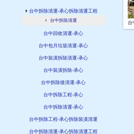
台中拆除清運-承心拆除清運工程
台中拆除清運
台
台中回收清運-承心
台中包月垃圾清運-承心
台中裝潢拆除清運-承心
台中裝潢拆除-承心
台中拆除後清運-承心
台中拆除工程-承心
台中拆除清運-承心
台中拆除工程-承心拆除裝潢清運
台中拆除清運-承心拆除清運工程